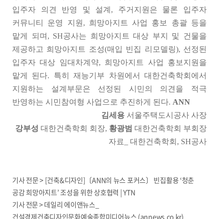
입주자 의견 반영 및 설계, 주거지원은 물론 입주자
커뮤니티 운영 지원, 희망아지트 사업 홍보 총괄 등을
맡게 되며, SH공사는 희망아지트 대상 부지 및 건물을
제공하고 희망아지트 조성(매입 빈집 리모델링), 선정된
입주자 대상 임대차계약, 희망아지트 사업 홍보지원을
맡게 된다. 특히 재능기부 차원에서 대한건축학회에서
지원하는 설계부문은 선정된 시민의 의견을 적극
반영하는 시민참여형 사업으로 추진하게 된다.
ANN
김세용
서울주택도시공사 사장
강부성
대한건축학회 회장,
황광범
대한건축학회 부회장
자료_ 대한건축학회, SH공사
기사 전문 >
[건축&디자인]〔ANN의 뉴스 포커스〕 빈집활용 ‘청춘
공감 희망아지트’ 조성을 위한 상호협력 | YTN
기사 전문 >
데일리 에이앤뉴스_
건설경제건축디자인문화예술종합미디어뉴스 (annews.co.kr)